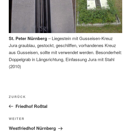
St. Peter Nürnberg
– Liegestein mit Gusseisen-Kreuz
Jura graublau, gestockt, geschliffen, vorhandenes Kreuz
aus Gusseisen, sollte mit verwendet werden. Besonderheit:
Doppelgrab in Längsrichtung, Einfassung Jura mit Stahl
(2010)
Beitragsnavigation
Vorheriger
ZURÜCK
Beitrag
Friedhof Roßtal
Nächster
WEITER
Beitrag
Westfriedhof Nürnberg