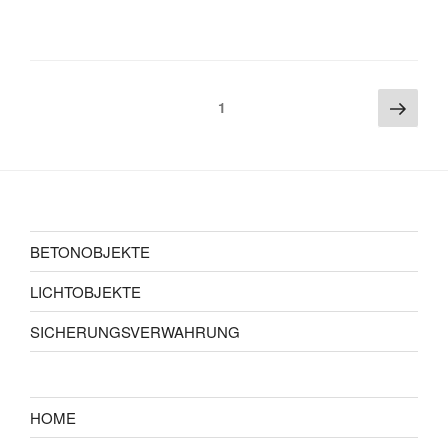
Beitragsnavigation
Näch
Seite
1
Seite
BETONOBJEKTE
LICHTOBJEKTE
SICHERUNGSVERWAHRUNG
HOME