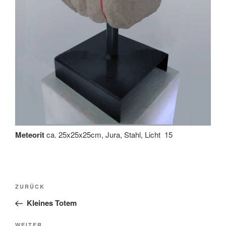
Meteorit
ca. 25x25x25cm, Jura, Stahl, Licht 15
Beitragsnavigation
Vorheriger
ZURÜCK
Beitrag
Kleines Totem
Nächster
WEITER