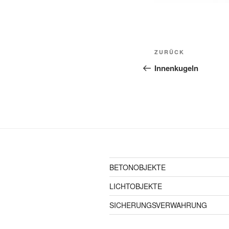
Beitragsnavi
Vorheriger
ZURÜCK
Beitrag
Innenkugeln
BETONOBJEKTE
LICHTOBJEKTE
SICHERUNGSVERWAHRUNG