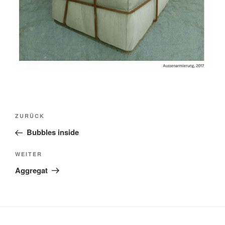
Beitragsnavigation
Vorheriger
ZURÜCK
Beitrag
Bubbles inside
Nächster
WEITER
Beitrag
Aggregat