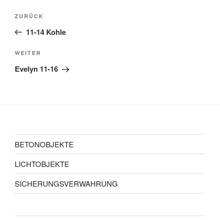
Beitragsnavigation
Vorheriger
ZURÜCK
Beitrag
11-14 Kohle
Nächster
WEITER
Beitrag
Evelyn 11-16
BETONOBJEKTE
LICHTOBJEKTE
SICHERUNGSVERWAHRUNG